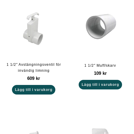
1 1/2″ Avstängningsventil för
1 1/2″ Muff/skarv
invändig limning
109
kr
609
kr
Lägg till i varukorg
Lägg till i varukorg