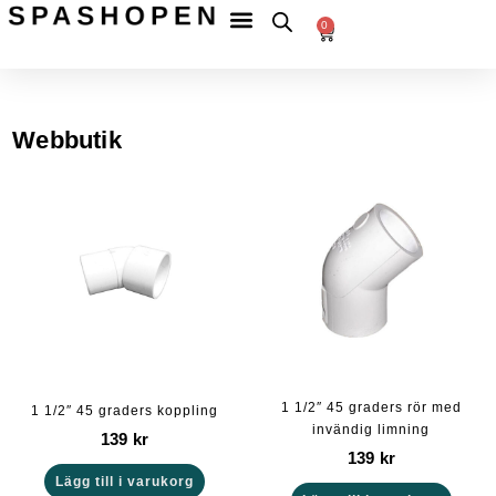
Hoppa
Fri
frakt
0
Betala
till
till
Varukorg
tryggt
ombud
innehåll
över
599 kr
Webbutik
1 1/2″ 45 graders rör med
1 1/2″ 45 graders koppling
invändig limning
139
kr
139
kr
Lägg till i varukorg