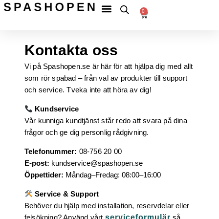
Hoppa
Fri
frakt
0
Betala
till
till
Varukorg
tryggt
ombud
innehåll
över
599 kr
Kontakta oss
Vi på Spashopen.se är här för att hjälpa dig med allt
som rör spabad – från val av produkter till support
och service. Tveka inte att höra av dig!
Kundservice
Vår kunniga kundtjänst står redo att svara på dina
frågor och ge dig personlig rådgivning.
Telefonummer:
08-756 20 00
E-post:
kundservice@spashopen.se
Öppettider:
Måndag–Fredag: 08:00–16:00
Service & Support
Behöver du hjälp med installation, reservdelar eller
felsökning? Använd vårt
serviceformulär
så