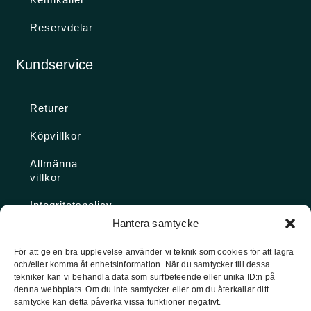
Reservdelar
Kundservice
Returer
Köpvillkor
Allmänna
villkor
Integritetspolicy
Hantera samtycke
Ångra köp
För att ge en bra upplevelse använder vi teknik som cookies för att lagra
och/eller komma åt enhetsinformation. När du samtycker till dessa
Konto
tekniker kan vi behandla data som surfbeteende eller unika ID:n på
denna webbplats. Om du inte samtycker eller om du återkallar ditt
Glömt
samtycke kan detta påverka vissa funktioner negativt.