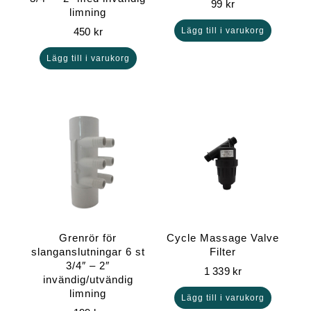
99
kr
limning
450
kr
Lägg till i varukorg
Lägg till i varukorg
Grenrör för
Cycle Massage Valve
slanganslutningar 6 st
Filter
3/4″ – 2″
1 339
kr
invändig/utvändig
limning
Lägg till i varukorg