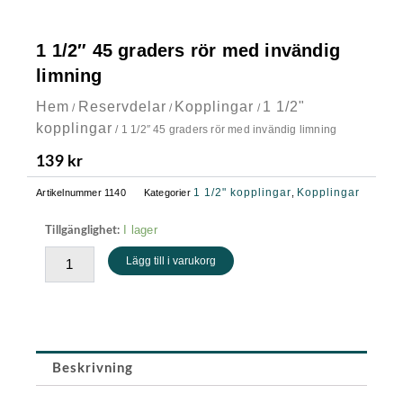
1 1/2″ 45 graders rör med invändig
limning
Hem
Reservdelar
Kopplingar
1 1/2"
/
/
/
kopplingar
/ 1 1/2″ 45 graders rör med invändig limning
139
kr
1 1/2" kopplingar
Kopplingar
Artikelnummer
1140
Kategorier
,
1
I lager
Tillgänglighet:
1/2"
Lägg till i varukorg
45
graders
rör
med
invändig
limning
Beskrivning
mängd