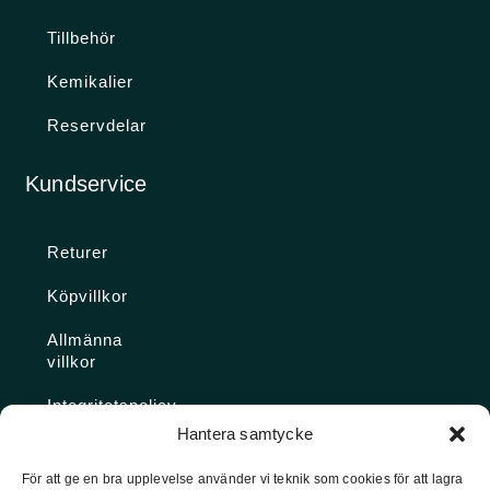
Tillbehör
Kemikalier
Reservdelar
Kundservice
Returer
Köpvillkor
Allmänna
villkor
Integritetspolicy
Hantera samtycke
Ångra köp
För att ge en bra upplevelse använder vi teknik som cookies för att lagra