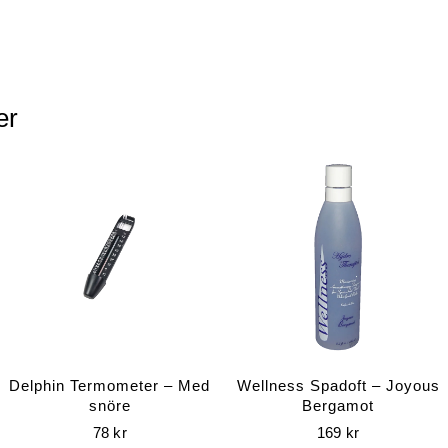
er
Delphin Termometer – Med
Wellness Spadoft – Joyous
snöre
Bergamot
78
kr
169
kr