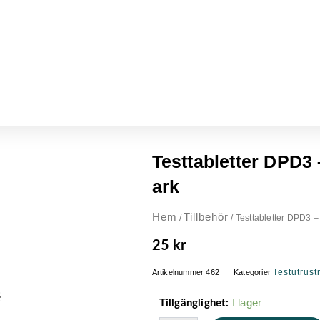
Testtabletter DPD3 – 
ark
Hem
Tillbehör
/
/ Testtabletter DPD3 – F
25
kr
Testutrust
Artikelnummer
462
Kategorier
Testtabletter
I lager
Tillgänglighet:
DPD3