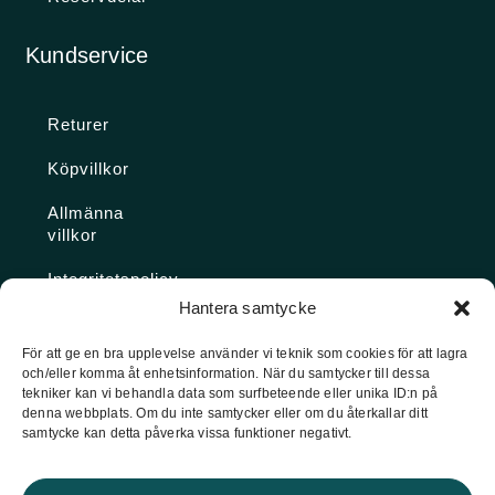
Kundservice
Returer
Köpvillkor
Allmänna
villkor
Integritetspolicy
Hantera samtycke
Ångra köp
För att ge en bra upplevelse använder vi teknik som cookies för att lagra
och/eller komma åt enhetsinformation. När du samtycker till dessa
Konto
tekniker kan vi behandla data som surfbeteende eller unika ID:n på
denna webbplats. Om du inte samtycker eller om du återkallar ditt
Glömt
samtycke kan detta påverka vissa funktioner negativt.
lösenordet