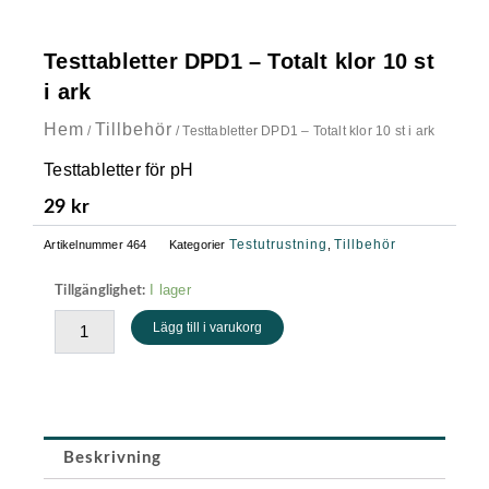
Testtabletter DPD1 – Totalt klor 10 st
i ark
Hem
Tillbehör
/
/ Testtabletter DPD1 – Totalt klor 10 st i ark
Testtabletter för pH
29
kr
Testutrustning
Tillbehör
Artikelnummer
464
Kategorier
,
Testtabletter
I lager
Tillgänglighet:
DPD1
Lägg till i varukorg
-
Totalt
klor
10
st
i
Beskrivning
ark
mängd