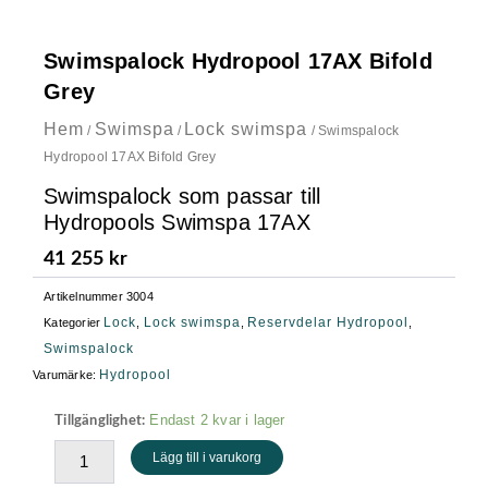
Swimspalock Hydropool 17AX Bifold
Grey
Hem
Swimspa
Lock swimspa
/
/
/ Swimspalock
Hydropool 17AX Bifold Grey
Swimspalock som passar till
Hydropools Swimspa 17AX
41 255
kr
Artikelnummer
3004
Lock
Lock swimspa
Reservdelar Hydropool
Kategorier
,
,
,
Swimspalock
Hydropool
Varumärke:
Swimspalock
Endast 2 kvar i lager
Tillgänglighet:
Hydropool
Lägg till i varukorg
17AX
Bifold