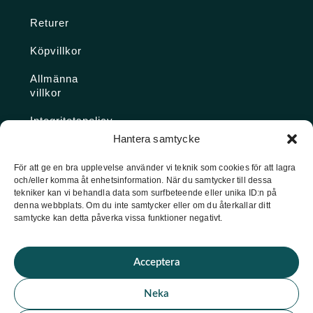
Returer
Köpvillkor
Allmänna
villkor
Integritetspolicy
Hantera samtycke
Ångra köp
För att ge en bra upplevelse använder vi teknik som cookies för att lagra
och/eller komma åt enhetsinformation. När du samtycker till dessa
Konto
tekniker kan vi behandla data som surfbeteende eller unika ID:n på
denna webbplats. Om du inte samtycker eller om du återkallar ditt
Glömt
samtycke kan detta påverka vissa funktioner negativt.
lösenordet
Acceptera
★ Trustpilot
Neka
★
★
★
★
★