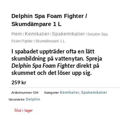
Delphin Spa Foam Fighter /
Skumdämpare 1 L
Hem
Kemikalier
Spakemikalier
/
/
/ Delphin Spa
Foam Fighter / Skumdämpare 1 L
I spabadet uppträder ofta en lätt
skumbildning på vattenytan. Spreja
Delphin Spa Foam Fighter
direkt på
skummet och det löser upp sig.
259
kr
Kemikalier
Spakemikalier
Artikelnummer
534
Kategorier
,
Delphin
Varumärke:
Slut i lager