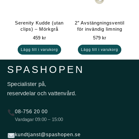
Serenity Kudde (utan
2″ Avstängningsventil
clips) – Mörkgrå
för invändig limning
459
kr
579
kr
Lägg till i varukorg
Lägg till i varukorg
SPASHOPEN
Specialister på,
reservdelar och vattenvård.
08-756 20 00
Vardagar 09:00 – 15:00
kundtjanst@spashopen.se