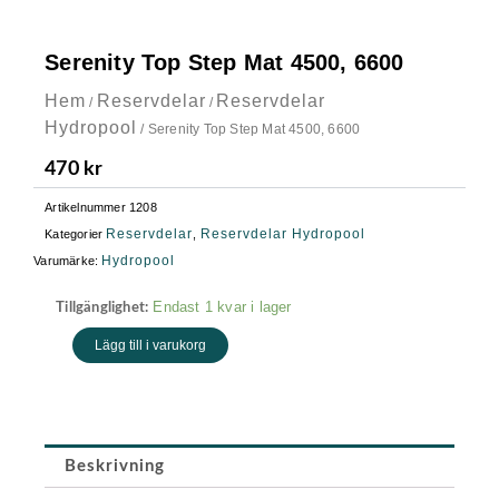
Serenity Top Step Mat 4500, 6600
Hem
Reservdelar
Reservdelar
/
/
Hydropool
/ Serenity Top Step Mat 4500, 6600
470
kr
Artikelnummer
1208
Reservdelar
Reservdelar Hydropool
Kategorier
,
Hydropool
Varumärke:
Serenity
Endast 1 kvar i lager
Tillgänglighet:
Top
Lägg till i varukorg
Step
Mat
4500,
6600
mängd
Beskrivning