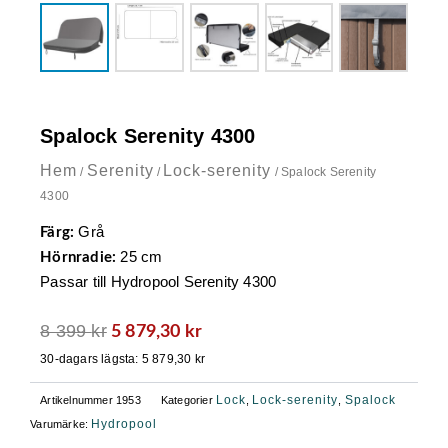
Spalock Serenity 4300
Hem
Serenity
Lock-serenity
/
/
/ Spalock Serenity
4300
Grå
Färg:
25 cm
Hörnradie:
Passar till Hydropool Serenity 4300
8 399
kr
Det
Det
5 879,30
kr
ursprungliga
nuvarande
30-dagars lägsta:
5 879,30
kr
priset
priset
var:
är:
Lock
Lock-serenity
Spalock
Artikelnummer
1953
Kategorier
,
,
8
5
Hydropool
Varumärke: