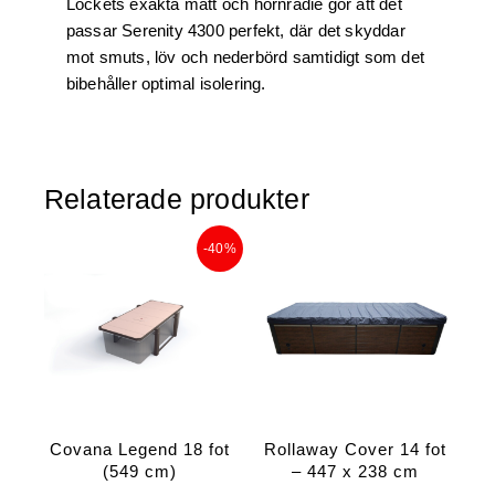
Lockets exakta mått och hörnradie gör att det
passar Serenity 4300 perfekt, där det skyddar
mot smuts, löv och nederbörd samtidigt som det
bibehåller optimal isolering.
Relaterade produkter
Det
Det
-40%
ursprungliga
nuvarande
priset
priset
var:
är:
224
134
900 kr.
940 kr.
Covana Legend 18 fot
Rollaway Cover 14 fot
(549 cm)
– 447 x 238 cm