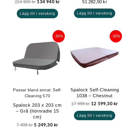
224 900
kr
51 282,50
kr
134 940
kr
Lägg till i varukorg
Lägg till i varukorg
Det
Det
Det
Det
-30%
-30%
ursprungliga
nuvarande
ursprungliga
nuvara
priset
priset
priset
priset
var:
är:
var:
är:
7
5
17
12
499 kr.
249,30 kr.
999 kr.
599,30 
Spalock Self-Cleaning
Passar bland annat: Self-
1038 – Chestnut
Cleaning 570
17 999
kr
12 599,30
kr
Spalock 203 x 203 cm
– Grå (hörnradie 15
Lägg till i varukorg
cm)
7 499
kr
5 249,30
kr