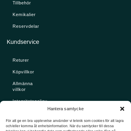
Tillbehör
Kemikalier
Reservdelar
Kundservice
Returer
Köpvillkor
Allmänna
villkor
Integritetspolicy
Hantera samtycke
Ångra köp
För att ge en bra upplevelse använder vi teknik som cookies för att lagra
och/eller komma åt enhetsinformation. När du samtycker till dessa
Konto