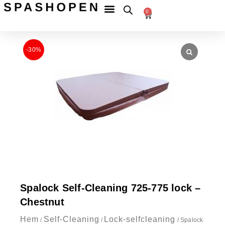
Hoppa
Fri
frakt
0
Betala
till
till
Varukorg
tryggt
ombud
innehåll
över
599 kr
-30%
Spalock Self-Cleaning 725-775 lock –
Chestnut
Hem
Self-Cleaning
Lock-selfcleaning
/
/
/ Spalock