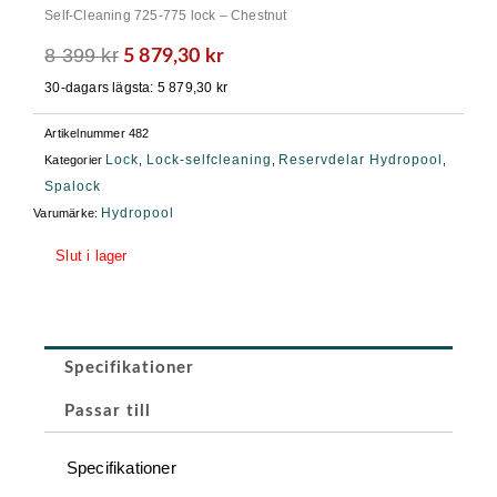
Self-Cleaning 725-775 lock – Chestnut
8 399
kr
Det
Det
5 879,30
kr
ursprungliga
nuvarande
30-dagars lägsta:
5 879,30
kr
priset
priset
var:
är:
Artikelnummer
482
8
5
Lock
Lock-selfcleaning
Reservdelar Hydropool
Kategorier
,
,
,
399 kr.
879,30 kr.
Spalock
Hydropool
Varumärke:
Slut i lager
Specifikationer
Passar till
Specifikationer