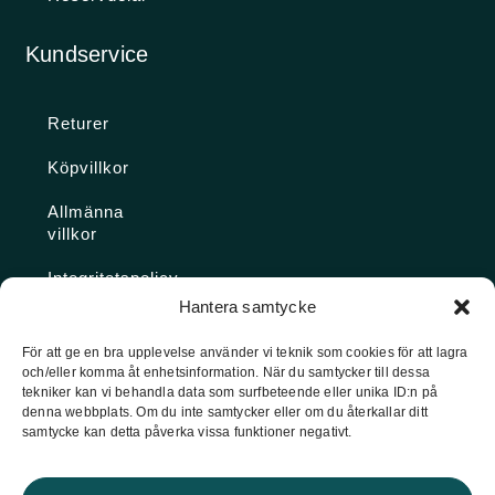
Kundservice
Returer
Köpvillkor
Allmänna
villkor
Integritetspolicy
Hantera samtycke
Ångra köp
För att ge en bra upplevelse använder vi teknik som cookies för att lagra
och/eller komma åt enhetsinformation. När du samtycker till dessa
Konto
tekniker kan vi behandla data som surfbeteende eller unika ID:n på
denna webbplats. Om du inte samtycker eller om du återkallar ditt
Glömt
samtycke kan detta påverka vissa funktioner negativt.
lösenordet