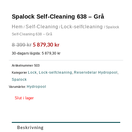
Spalock Self-Cleaning 638 – Grå
Hem
Self-Cleaning
Lock-selfcleaning
/
/
/ Spalock
Self-Cleaning 638 – Grå
8 399
kr
Det
Det
5 879,30
kr
ursprungliga
nuvarande
30-dagars lägsta:
5 879,30
kr
priset
priset
var:
är:
Artikelnummer
503
8
5
Lock
Lock-selfcleaning
Reservdelar Hydropool
Kategorier
,
,
,
399 kr.
879,30 kr.
Spalock
Hydropool
Varumärke:
Slut i lager
Beskrivning