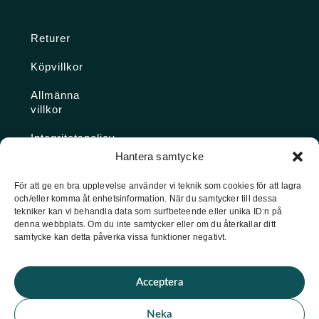
Returer
Köpvillkor
Allmänna
villkor
Integritetspolicy
Hantera samtycke
Ångra köp
För att ge en bra upplevelse använder vi teknik som cookies för att lagra
och/eller komma åt enhetsinformation. När du samtycker till dessa
Konto
tekniker kan vi behandla data som surfbeteende eller unika ID:n på
denna webbplats. Om du inte samtycker eller om du återkallar ditt
Glömt
samtycke kan detta påverka vissa funktioner negativt.
lösenordet
Acceptera
★ Trustpilot
Neka