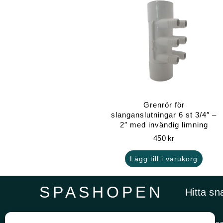
Grenrör för
slanganslutningar 6 st 3/4″ –
2″ med invändig limning
450
kr
Lägg till i varukorg
SPASHOPEN
Hitta sn
Specialister på,