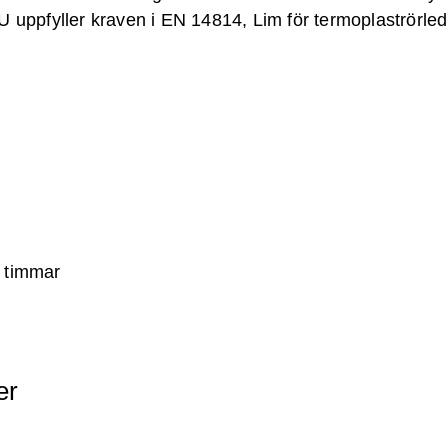
U uppfyller kraven i EN 14814, Lim för termoplaströrle
 timmar
er