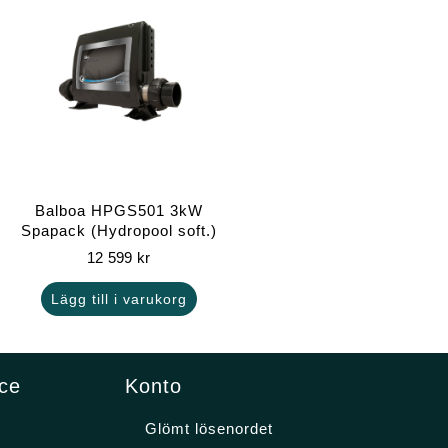
Balboa HPGS501 3kW
Spapack (Hydropool soft.)
12 599
kr
Lägg till i varukorg
ce
Konto
Glömt lösenordet