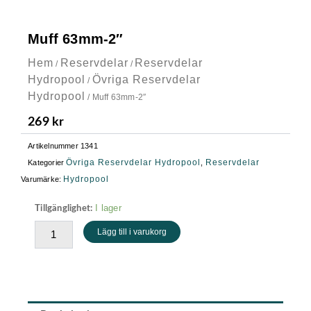
Muff 63mm-2″
Hem
Reservdelar
Reservdelar
/
/
Hydropool
Övriga Reservdelar
/
Hydropool
/ Muff 63mm-2″
269
kr
Artikelnummer
1341
Övriga Reservdelar Hydropool
Reservdelar
Kategorier
,
Hydropool
Varumärke:
Muff
I lager
Tillgänglighet:
63mm-
Lägg till i varukorg
2"
mängd