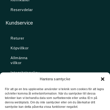
Reservdelar
Kundservice
Returer
Köpvillkor
Allmänna
villkor
Integritetspolicy
Hantera samtycke
Ångra köp
För att ge en bra upplevelse använder vi teknik som cookies för att lagra
och/eller komma åt enhetsinformation. När du samtycker till dessa
Konto
tekniker kan vi behandla data som surfbeteende eller unika ID:n på
denna webbplats. Om du inte samtycker eller om du återkallar ditt
Glömt
samtycke kan detta påverka vissa funktioner negativt.