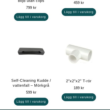
böjd utan clips
459
kr
799
kr
Lägg till i varukorg
Lägg till i varukorg
Self-Cleaning Kudde /
2″x2″x2″ T-rör
vattenfall – Mörkgrå
189
kr
599
kr
Lägg till i varukorg
Lägg till i varukorg