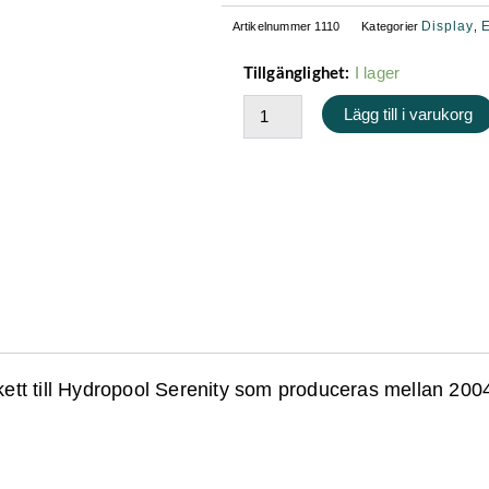
Display
E
Artikelnummer
1110
Kategorier
,
Balboa
I lager
Tillgänglighet:
ML700
Lägg till i varukorg
Serenity
-
Displayetikett
mängd
ett till Hydropool Serenity som produceras mellan 200