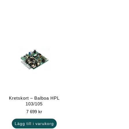
Kretskort – Balboa HPL
103/105
7 699
kr
Lägg till i varukorg