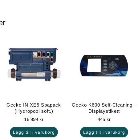
er
Gecko IN.XE5 Spapack
Gecko K600 Self-Cleaning –
(Hydropool soft.)
Displayetikett
16 999
kr
445
kr
Lägg till i varukorg
Lägg till i varukorg