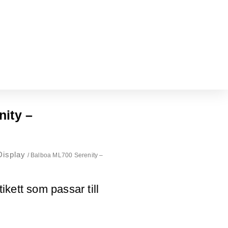
ity –
Display
/ Balboa ML700 Serenity –
kett som passar till