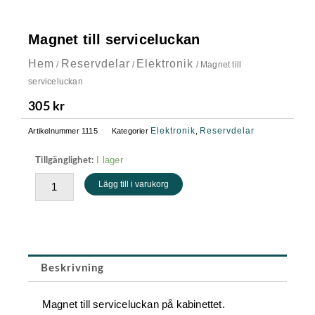
Magnet till serviceluckan
Hem
Reservdelar
Elektronik
/
/
/ Magnet till
serviceluckan
305
kr
Elektronik
Reservdelar
Artikelnummer
1115
Kategorier
,
Magnet
I lager
Tillgänglighet:
till
Lägg till i varukorg
serviceluckan
mängd
Beskrivning
Magnet till serviceluckan på kabinettet.