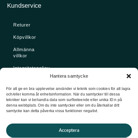
Kundservice
Returer
Köpvillkor
Allmänna
villkor
Integritetspolicy
Hantera samtycke
Ångra köp
För att ge en bra upplevelse använder vi teknik som cookies för att lagra
och/eller komma åt enhetsinformation. När du samtycker till dessa
Konto
tekniker kan vi behandla data som surfbeteende eller unika ID:n på
denna webbplats. Om du inte samtycker eller om du återkallar ditt
Glömt
samtycke kan detta påverka vissa funktioner negativt.
lösenordet
Acceptera