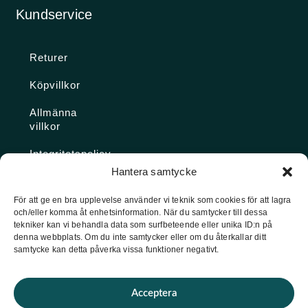
Kundservice
Returer
Köpvillkor
Allmänna
villkor
Integritetspolicy
Hantera samtycke
Ångra köp
För att ge en bra upplevelse använder vi teknik som cookies för att lagra
och/eller komma åt enhetsinformation. När du samtycker till dessa
Konto
tekniker kan vi behandla data som surfbeteende eller unika ID:n på
denna webbplats. Om du inte samtycker eller om du återkallar ditt
Glömt
samtycke kan detta påverka vissa funktioner negativt.
lösenordet
Acceptera