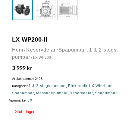
LX WP200-II
Hem
Reservdelar
Spapumpar
1 & 2-stegs
/
/
/
pumpar
/ LX WP200-II
3 999
kr
Artikelnummer
2495
1 & 2-stegs pumpar
Elektronik
LX Whirlpool
Kategorier
,
,
Spapumpar
Massagepumpar
Reservdelar
Spapumpar
,
,
,
LX
Varumärke:
Slut i lager