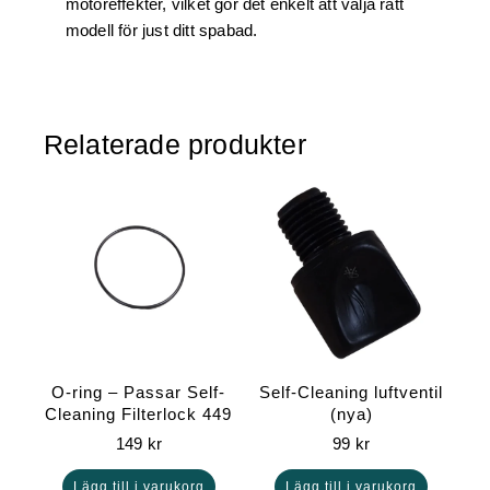
motoreffekter, vilket gör det enkelt att välja rätt
modell för just ditt spabad.
Relaterade produkter
O-ring – Passar Self-
Self-Cleaning luftventil
Cleaning Filterlock 449
(nya)
149
kr
99
kr
Lägg till i varukorg
Lägg till i varukorg