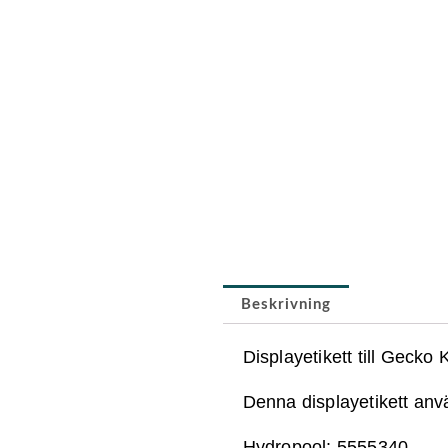
Beskrivning
Displayetikett till Geck
Denna displayetikett anv
Hydropool: 5555340