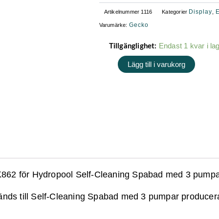
Display
E
Artikelnummer
1116
Kategorier
,
Gecko
Varumärke:
Gecko
Endast 1 kvar i la
Tillgänglighet:
K862
Lägg till i varukorg
Self-
Cleaning
3
Pumpar
-
Displayetikett
mängd
o K862 för Hydropool Self-Cleaning Spabad med 3 pumpa
änds till Self-Cleaning Spabad med 3 pumpar producer