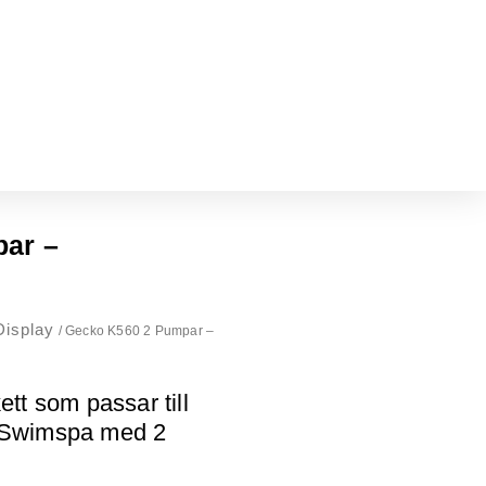
ar –
Display
/ Gecko K560 2 Pumpar –
tt som passar till
 Swimspa med 2