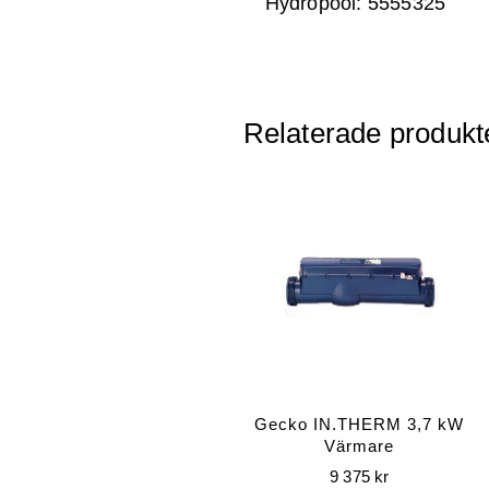
Hydropool: 5555325
Relaterade produkt
Gecko IN.THERM 3,7 kW
Värmare
9 375
kr