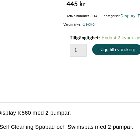
445
kr
Display
E
Artikelnummer
1114
Kategorier
,
Gecko
Varumärke:
Gecko
Endast 2 kvar i la
Tillgänglighet:
K560
Lägg till i varukorg
2
Pumpar
-
Displayetikett
mängd
o Display K560 med 2 pumpar.
l Self Cleaning Spabad och Swimspas med 2 pumpar.