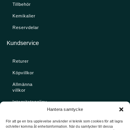
Tillbehör
Kemikalier
Reservdelar
Kundservice
Returer
Köpvillkor
Allmänna
villkor
Integritetspolicy
Hantera samtycke
Ångra köp
För att ge en bra upplevelse använder vi teknik som cookies för att lagra
och/eller komma åt enhetsinformation. När du samtycker till dessa
Konto