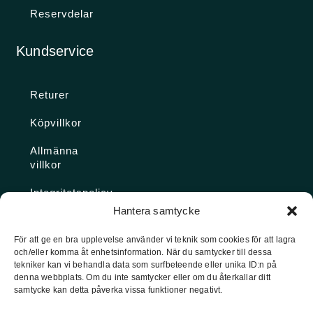
Reservdelar
Kundservice
Returer
Köpvillkor
Allmänna
villkor
Integritetspolicy
Hantera samtycke
Ångra köp
För att ge en bra upplevelse använder vi teknik som cookies för att lagra
och/eller komma åt enhetsinformation. När du samtycker till dessa
Konto
tekniker kan vi behandla data som surfbeteende eller unika ID:n på
denna webbplats. Om du inte samtycker eller om du återkallar ditt
Glömt
samtycke kan detta påverka vissa funktioner negativt.
lösenordet