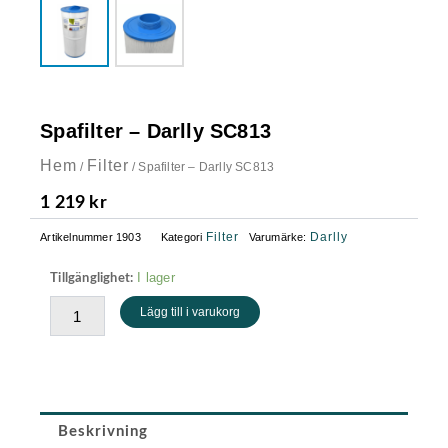
Spafilter – Darlly SC813
Hem
Filter
/
/ Spafilter – Darlly SC813
1 219
kr
Filter
Darlly
Artikelnummer
1903
Kategori
Varumärke:
Spafilter
I lager
Tillgänglighet:
-
Lägg till i varukorg
Darlly
SC813
mängd
Beskrivning