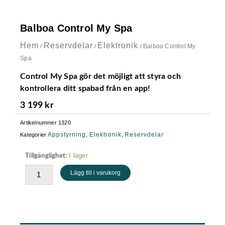
Balboa Control My Spa
Hem
Reservdelar
Elektronik
/
/
/ Balboa Control My
Spa
Control My Spa gör det möjligt att styra och
kontrollera ditt spabad från en app!
3 199
kr
Artikelnummer
1320
Appstyrning
Elektronik
Reservdelar
Kategorier
,
,
Balboa
I lager
Tillgänglighet:
Control
Lägg till i varukorg
My
Spa
mängd