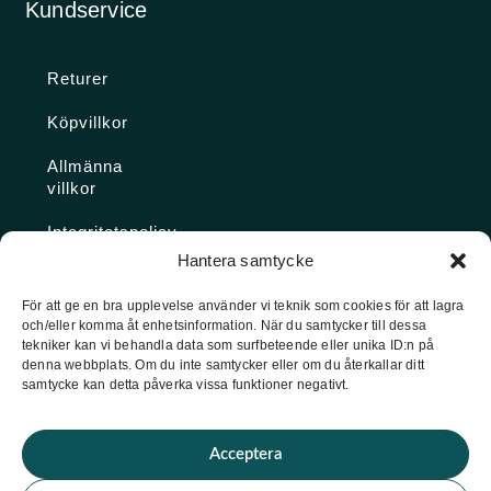
Kundservice
Returer
Köpvillkor
Allmänna
villkor
Integritetspolicy
Hantera samtycke
Ångra köp
För att ge en bra upplevelse använder vi teknik som cookies för att lagra
och/eller komma åt enhetsinformation. När du samtycker till dessa
Konto
tekniker kan vi behandla data som surfbeteende eller unika ID:n på
denna webbplats. Om du inte samtycker eller om du återkallar ditt
Glömt
samtycke kan detta påverka vissa funktioner negativt.
lösenordet
Acceptera
★ Trustpilot