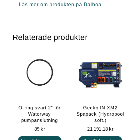
Läs mer om produkten på Balboa
Relaterade produkter
O-ring svart 2″ för
Gecko IN.XM2
Waterway
Spapack (Hydropool
pumpanslutning
soft.)
89
kr
21 191,18
kr