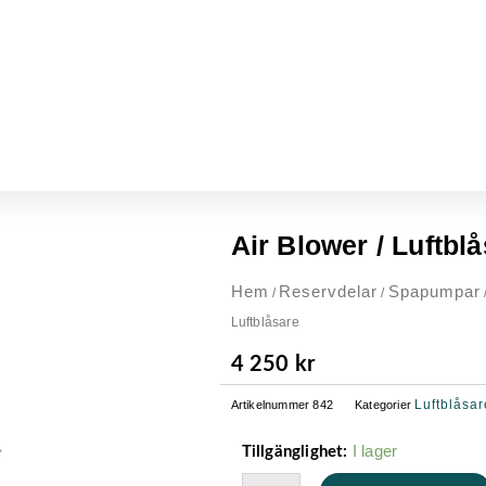
Air Blower / Luftbl
Hem
Reservdelar
Spapumpar
/
/
Luftblåsare
4 250
kr
Luftblåsar
Artikelnummer
842
Kategorier
Air
I lager
Tillgänglighet:
Blower