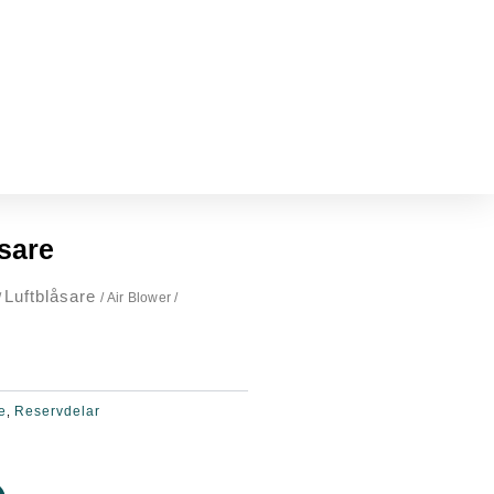
åsare
Luftblåsare
/
/ Air Blower /
e
Reservdelar
,