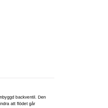
inbyggd backventil. Den
indra att flödet går