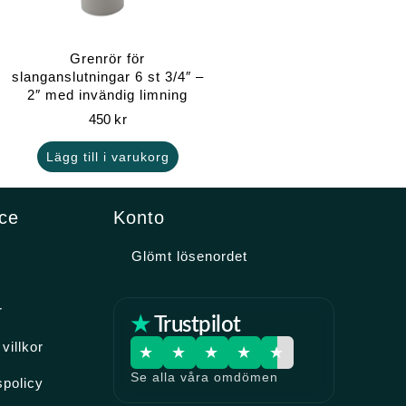
Grenrör för
slanganslutningar 6 st 3/4″ –
2″ med invändig limning
450
kr
Lägg till i varukorg
ce
Konto
Glömt lösenordet
r
★ Trustpilot
villkor
★
★
★
★
★
Se alla våra omdömen
spolicy