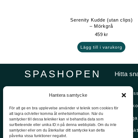
Serenity Kudde (utan clips)
– Mörkgrå
459
kr
Lägg till i varukorg
SPASHOPEN
Hitta sn
Specialister på,
Om os
Hantera samtycke
reservdelar och vattenvård.
Spasko
För att ge en bra upplevelse använder vi teknik som cookies för
att lagra och/eller komma åt enhetsinformation. När du
08-756 20 00
Vanliga
samtycker till dessa tekniker kan vi behandla data som
Vardagar 09:00 – 15:00
surfbeteende eller unika ID:n på denna webbplats. Om du inte
Kontak
samtycker eller om du återkallar ditt samtycke kan detta
påverka vissa funktioner negativt.