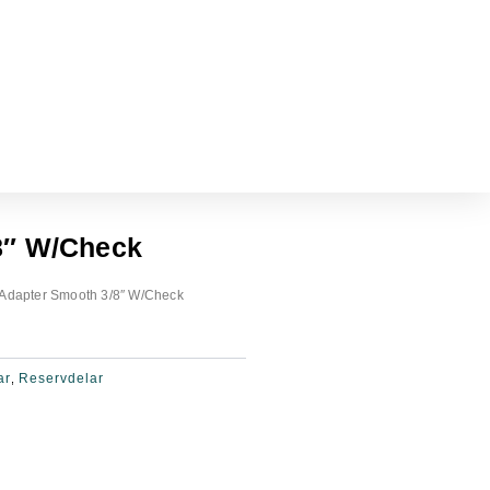
8″ W/Check
 Adapter Smooth 3/8″ W/Check
ar
Reservdelar
,