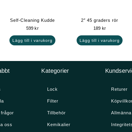
Self-Cleaning Kudde
2″ 45 graders rör
599
kr
189
kr
Lägg till i varukorg
Lägg till i varukorg
abbt
Kategorier
Kundservi
s
Lock
Returer
la
Filter
Köpvillko
 frågor
Tillbehör
Allmänna 
ta oss
Kemikalier
Integritet