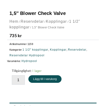
1,5″ Blower Check Valve
Hem
Reservdelar
Kopplingar
1 1/2"
/
/
/
kopplingar
/ 1,5″ Blower Check Valve
735
kr
Artikelnummer
1159
1 1/2" kopplingar
Kopplingar
Reservdelar
Kategorier
,
,
,
Reservdelar Hydropool
Hydropool
Varumärke:
1,5"
I lager
Tillgänglighet:
Blower
Lägg till i varukorg
Check
Valve
mängd