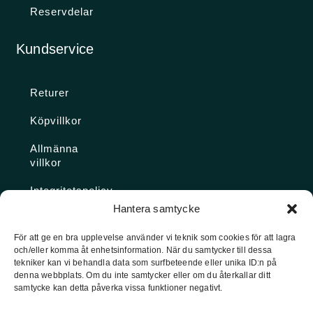
Reservdelar
Kundservice
Returer
Köpvillkor
Allmänna
villkor
Integritetspolicy
Hantera samtycke
Ångra köp
För att ge en bra upplevelse använder vi teknik som cookies för att lagra
och/eller komma åt enhetsinformation. När du samtycker till dessa
Konto
tekniker kan vi behandla data som surfbeteende eller unika ID:n på
denna webbplats. Om du inte samtycker eller om du återkallar ditt
Glömt
samtycke kan detta påverka vissa funktioner negativt.
lösenordet