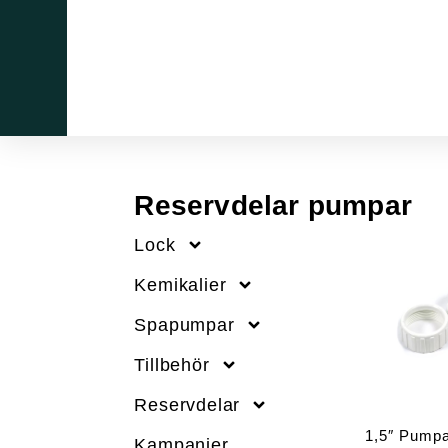
h
o
p
e
n.
s
e
Reservdelar pumpar
Lock
Kemikalier
Spapumpar
Tillbehör
Reservdelar
1,5″ Pumpa
Kampanjer