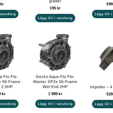
grader
0
kr
59
195
kr
i varukorg
Lägg till 
Lägg till i varukorg
-Flo Flo-
Gecko Aqua-Flo Flo-
e 56-Frame
Master XP2e 56-Frame
 2,5HP
Wet End 2HP
Impeller – 4
9
kr
1 999
kr
52
i varukorg
Lägg till i varukorg
Lägg till 