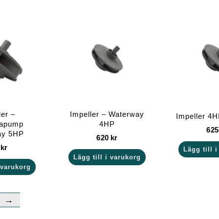
ler –
Impeller – Waterway
Impeller 4H
apump
4HP
62
ay 5HP
620
kr
0
kr
Lägg till 
Lägg till i varukorg
i varukorg
→