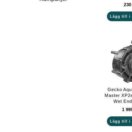
23
Lägg till 
Gecko Aqua
Master XP2
Wet End
1 99
Lägg till 