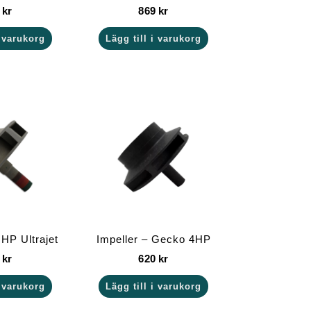
9
kr
869
kr
i varukorg
Lägg till i varukorg
 HP Ultrajet
Impeller – Gecko 4HP
9
kr
620
kr
i varukorg
Lägg till i varukorg