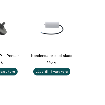
P – Pentair
Kondensator med sladd
5
kr
445
kr
i varukorg
Lägg till i varukorg