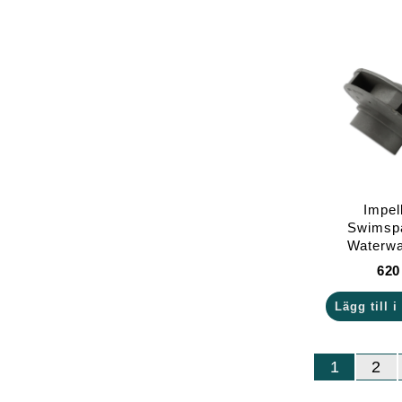
Impel
Swimsp
Waterw
62
Lägg till 
1
2