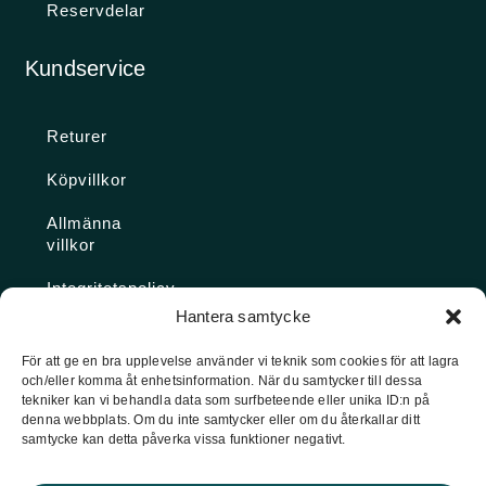
Reservdelar
Kundservice
Returer
Köpvillkor
Allmänna
villkor
Integritetspolicy
Hantera samtycke
Ångra köp
För att ge en bra upplevelse använder vi teknik som cookies för att lagra
och/eller komma åt enhetsinformation. När du samtycker till dessa
Konto
tekniker kan vi behandla data som surfbeteende eller unika ID:n på
denna webbplats. Om du inte samtycker eller om du återkallar ditt
Glömt
samtycke kan detta påverka vissa funktioner negativt.
lösenordet