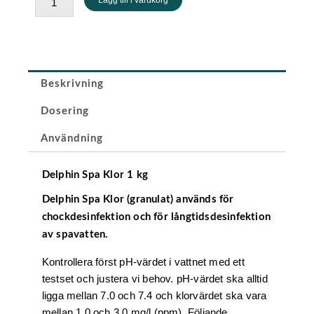
Klor,
1
kg
mängd
Beskrivning
Dosering
Användning
Delphin Spa Klor 1 kg
Delphin Spa Klor (granulat) används för
chockdesinfektion och för långtidsdesinfektion
av spavatten.
Kontrollera först pH-värdet i vattnet med ett
testset och justera vi behov. pH-värdet ska alltid
ligga mellan 7.0 och 7.4 och klorvärdet ska vara
mellan 1.0 och 3.0 mg/l (ppm). Följande