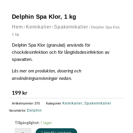
Delphin Spa Klor, 1 kg
Hem
Kemikalier
Spakemikalier
/
/
/ Delphin Spa Klor,
1 kg
Delphin Spa Klor (granulat) används för
chockdesinfektion och för långtidsdesinfektion av
spavatten.
Läs mer om produkten, dosering och
användningsanvisningar nedan.
199
kr
Kemikalier
Spakemikalier
Artikelnummer
370
Kategorier
,
Delphin
Varumärke:
Delphin
I lager
Tillgänglighet:
Spa
Lägg till i varukorg